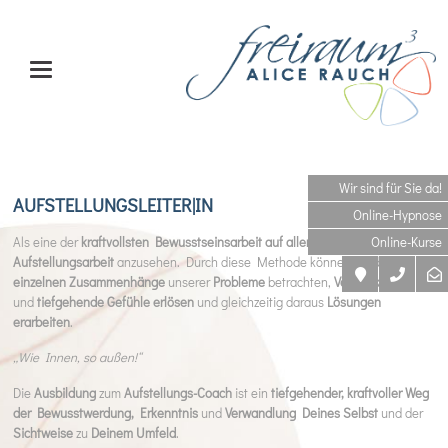
Wir sind für Sie da!
AUFSTELLUNGSLEITER|IN
Online-Hypnose
Als eine der
kraftvollsten Bewusstseinsarbeit auf allen Ebenen
ist die
Online-Kurse
Aufstellungsarbeit
anzusehen. Durch diese Methode können wir die
einzelnen Zusammenhänge
unserer
Probleme
betrachten,
Verstrickungen
und
tiefgehende Gefühle erlösen
und gleichzeitig daraus
Lösungen
erarbeiten
.
„Wie Innen, so außen!“
Die
Ausbildung
zum
Aufstellungs-Coach
ist ein
tiefgehender, kraftvoller Weg
der Bewusstwerdung, Erkenntnis
und
Verwandlung Deines Selbst
und der
Sichtweise
zu
Deinem Umfeld
.