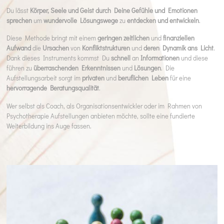
Du lässt
Körper, Seele und Geist durch Deine Gefühle und Emotionen
sprechen
um
wundervolle Lösungswege
zu
entdecken und entwickeln
.
Diese Methode bringt mit einem
geringen zeitlichen
und
finanziellen
Aufwand
die
Ursachen
von
Konfliktstrukturen
und
deren Dynamik ans Licht
.
Dank dieses Instruments kommst Du
schnell
an
Informationen
und diese
führen zu
überraschenden Erkenntnissen
und
Lösungen
. Die
Aufstellungsarbeit sorgt im
privaten
und
beruflichen Leben
für eine
hervorragende Beratungsqualität
.
Wer selbst als Coach, als Organisationsentwickler oder im Rahmen von
Psychotherapie Aufstellungen anbieten möchte, sollte eine fundierte
Weiterbildung ins Auge fassen.