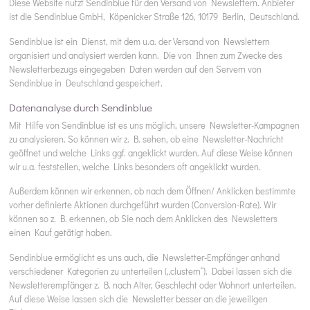
Diese Website nutzt Sendinblue für den Versand von Newslettern. Anbieter
ist die Sendinblue GmbH, Köpenicker Straße 126, 10179 Berlin, Deutschland.
Sendinblue ist ein Dienst, mit dem u.a. der Versand von Newslettern
organisiert und analysiert werden kann. Die von Ihnen zum Zwecke des
Newsletterbezugs eingegeben Daten werden auf den Servern von
Sendinblue in Deutschland gespeichert.
Datenanalyse durch Sendinblue
Mit Hilfe von Sendinblue ist es uns möglich, unsere Newsletter-Kampagnen
zu analysieren. So können wir z. B. sehen, ob eine Newsletter-Nachricht
geöffnet und welche Links ggf. angeklickt wurden. Auf diese Weise können
wir u.a. feststellen, welche Links besonders oft angeklickt wurden.
Außerdem können wir erkennen, ob nach dem Öffnen/ Anklicken bestimmte
vorher definierte Aktionen durchgeführt wurden (Conversion-Rate). Wir
können so z. B. erkennen, ob Sie nach dem Anklicken des Newsletters
einen Kauf getätigt haben.
Sendinblue ermöglicht es uns auch, die Newsletter-Empfänger anhand
verschiedener Kategorien zu unterteilen („clustern“). Dabei lassen sich die
Newsletterempfänger z. B. nach Alter, Geschlecht oder Wohnort unterteilen.
Auf diese Weise lassen sich die Newsletter besser an die jeweiligen