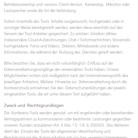
Betriebssystemtyp und -version, Client-Version, Kameratyp, Mikrofon oder
Lautsprecher sowie die Art der Verbindung.
Sofern innerhalb des Tools Inhalte ausgetauscht, hochgeladen oder in
sonstiger Weise bereitgestellt werden, werden diese ebenfalls auf den
Servern der Tool-Anbieter gespeichert. Zu solchen Inhalten zählen
insbesondere Cloud-Aufzeichnungen, Chat-/ Sofortnachrichten, Voicemails
hochgeladene Fotos und Videos, Dateien, Whiteboards und andere
Informationen, die während der Nutzung des Dienstes geteilt werden.
Bitte beachten Sie, dass wir nicht vollumfänglich Einfluss auf die
Datenverarbeitungsvorgänge der verwendeten Tools haben. Unsere
Möglichkeiten richten sich maßgeblich nach der Unternehmenspolitik des
jeweiligen Anbieters. Weitere Hinweise zur Datenverarbeitung durch die
Konferenztools entnehmen Sie den Datenschutzerklärungen der jeweils
eingesetzten Tools, die wir unter diesem Text aufgeführt haben.
Zweck und Rechtsgrundlagen
Die Konferenz-Tools werden genutzt, um mit angehenden oder bestehenden
Vertragspartnern zu kommunizieren oder bestimmte Leistungen gegenüber
unseren Kunden anzubieten (Art. 6 Abs. 1 S. 1 lit. b DSGVO). Des Weiteren
dient der Einsatz der Tools der allgemeinen Vereinfachung und
Beschleunigung der Kommunikation mit uns bzw. unserem Unternehmen