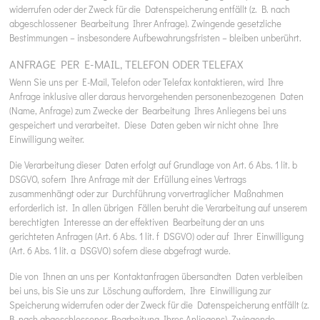
widerrufen oder der Zweck für die Datenspeicherung entfällt (z. B. nach
abgeschlossener Bearbeitung Ihrer Anfrage). Zwingende gesetzliche
Bestimmungen – insbesondere Aufbewahrungsfristen – bleiben unberührt.
ANFRAGE PER E-MAIL, TELEFON ODER TELEFAX
Wenn Sie uns per E-Mail, Telefon oder Telefax kontaktieren, wird Ihre
Anfrage inklusive aller daraus hervorgehenden personenbezogenen Daten
(Name, Anfrage) zum Zwecke der Bearbeitung Ihres Anliegens bei uns
gespeichert und verarbeitet. Diese Daten geben wir nicht ohne Ihre
Einwilligung weiter.
Die Verarbeitung dieser Daten erfolgt auf Grundlage von Art. 6 Abs. 1 lit. b
DSGVO, sofern Ihre Anfrage mit der Erfüllung eines Vertrags
zusammenhängt oder zur Durchführung vorvertraglicher Maßnahmen
erforderlich ist. In allen übrigen Fällen beruht die Verarbeitung auf unserem
berechtigten Interesse an der effektiven Bearbeitung der an uns
gerichteten Anfragen (Art. 6 Abs. 1 lit. f DSGVO) oder auf Ihrer Einwilligung
(Art. 6 Abs. 1 lit. a DSGVO) sofern diese abgefragt wurde.
Die von Ihnen an uns per Kontaktanfragen übersandten Daten verbleiben
bei uns, bis Sie uns zur Löschung auffordern, Ihre Einwilligung zur
Speicherung widerrufen oder der Zweck für die Datenspeicherung entfällt (z.
B. nach abgeschlossener Bearbeitung Ihres Anliegens). Zwingende