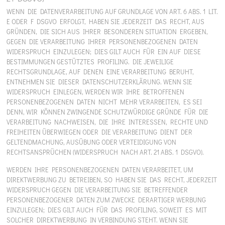
WENN DIE DATENVERARBEITUNG AUF GRUNDLAGE VON ART. 6 ABS. 1 LIT.
E ODER F DSGVO ERFOLGT, HABEN SIE JEDERZEIT DAS RECHT, AUS
GRÜNDEN, DIE SICH AUS IHRER BESONDEREN SITUATION ERGEBEN,
GEGEN DIE VERARBEITUNG IHRER PERSONENBEZOGENEN DATEN
WIDERSPRUCH EINZULEGEN; DIES GILT AUCH FÜR EIN AUF DIESE
BESTIMMUNGEN GESTÜTZTES PROFILING. DIE JEWEILIGE
RECHTSGRUNDLAGE, AUF DENEN EINE VERARBEITUNG BERUHT,
ENTNEHMEN SIE DIESER DATENSCHUTZERKLÄRUNG. WENN SIE
WIDERSPRUCH EINLEGEN, WERDEN WIR IHRE BETROFFENEN
PERSONENBEZOGENEN DATEN NICHT MEHR VERARBEITEN, ES SEI
DENN, WIR KÖNNEN ZWINGENDE SCHUTZWÜRDIGE GRÜNDE FÜR DIE
VERARBEITUNG NACHWEISEN, DIE IHRE INTERESSEN, RECHTE UND
FREIHEITEN ÜBERWIEGEN ODER DIE VERARBEITUNG DIENT DER
GELTENDMACHUNG, AUSÜBUNG ODER VERTEIDIGUNG VON
RECHTSANSPRÜCHEN (WIDERSPRUCH NACH ART. 21 ABS. 1 DSGVO).
WERDEN IHRE PERSONENBEZOGENEN DATEN VERARBEITET, UM
DIREKTWERBUNG ZU BETREIBEN, SO HABEN SIE DAS RECHT, JEDERZEIT
WIDERSPRUCH GEGEN DIE VERARBEITUNG SIE BETREFFENDER
PERSONENBEZOGENER DATEN ZUM ZWECKE DERARTIGER WERBUNG
EINZULEGEN; DIES GILT AUCH FÜR DAS PROFILING, SOWEIT ES MIT
SOLCHER DIREKTWERBUNG IN VERBINDUNG STEHT. WENN SIE