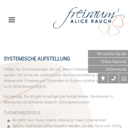
Wir sind für Sie da!
SYSTEMISCHE AUFSTELLUNG
Online-Hypnose
Treffen Sie Entscheidungen, die von Ihrem Unterbewusstsein unterstützt
Online-Kurse
werden. Ziel ist bei der systemischen Businessaufstellung verborgene,
unbewusste Prozesse und Dynamiken im System sichtbar zu machen - nur
so ist Veränderung möglich.
Kurz gesagt, Sie bringen einseitige bzw. festgefahrene Denkmuster in
Bewegung und aktivieren dadurch Lösungsressourcen.
THEMENBEISPIELE
Wo steht mein Team / meine Abteilung / mein Unternehmen
Welche Traditionen sollten bewahrt werden, um das Neue zum Erfolg