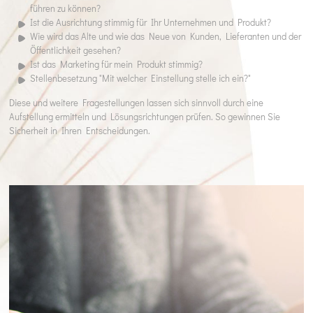
führen zu können?
Ist die Ausrichtung stimmig für Ihr Unternehmen und Produkt?
Wie wird das Alte und wie das Neue von Kunden, Lieferanten und der
Öffentlichkeit gesehen?
Ist das Marketing für mein Produkt stimmig?
Stellenbesetzung "Mit welcher Einstellung stelle ich ein?"
Diese und weitere Fragestellungen lassen sich sinnvoll durch eine
Aufstellung ermitteln und Lösungsrichtungen prüfen. So gewinnen Sie
Sicherheit in Ihren Entscheidungen.