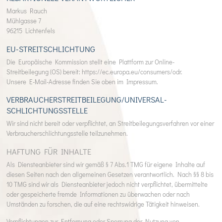
Markus Rauch
Mühlgasse 7
96215 Lichtenfels
EU-STREITSCHLICHTUNG
Die Europäische Kommission stellt eine Plattform zur Online-
Streitbeilegung (OS) bereit:
https://ec.europa.eu/consumers/odr
.
Unsere E-Mail-Adresse finden Sie oben im Impressum.
VERBRAUCHER­STREIT­BEILEGUNG/UNIVERSAL­
SCHLICHTUNGS­STELLE
Wir sind nicht bereit oder verpflichtet, an Streitbeilegungsverfahren vor einer
Verbraucherschlichtungsstelle teilzunehmen.
HAFTUNG FÜR INHALTE
Als Diensteanbieter sind wir gemäß § 7 Abs.1 TMG für eigene Inhalte auf
diesen Seiten nach den allgemeinen Gesetzen verantwortlich. Nach §§ 8 bis
10 TMG sind wir als Diensteanbieter jedoch nicht verpflichtet, übermittelte
oder gespeicherte fremde Informationen zu überwachen oder nach
Umständen zu forschen, die auf eine rechtswidrige Tätigkeit hinweisen.
Verpflichtungen zur Entfernung oder Sperrung der Nutzung von