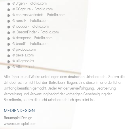
© Jrgen - Fotolia.com
© GCapture - Fotolia.com
© contrastwerkstatt - Fotolia.com
© ronstik - Fotolia.com
© ipopba - Fotolia.com
© DreamFinder - Fotolia.com
© deagreez - Fotolia.com
© bree81 - Fotolia.com
© pixabay.com
© pexels.com
© uli graphics
© Alice Rauch
Alle Inhalte und Werke unterliegen dem deutschen Urheberrecht. Sofern die
Urheberrechte nicht bei der Betreiberin liegen, sind diese im erforderlichen
Umfang kenntlich gemacht. Jeder Art der Vervielfältigung, Bearbeitung,
Verbreitung und Verwertung bedarf der vorherigen Genehmigung der
Betreiberin, sofern die nicht urheberrechtlich gestattet ist.
MEDIENDESIGN
Raumspiel.Design
www.raum-spiel.com