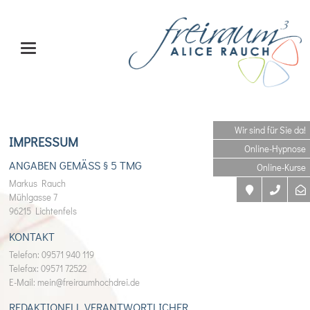
Wir sind für Sie da!
IMPRESSUM
Online-Hypnose
ANGABEN GEMÄSS § 5 TMG
Online-Kurse
Markus Rauch
Mühlgasse 7
96215 Lichtenfels
KONTAKT
Telefon: 09571 940 119
Telefax: 09571 72522
E-Mail: mein@freiraumhochdrei.de
REDAKTIONELL VERANTWORTLICHER