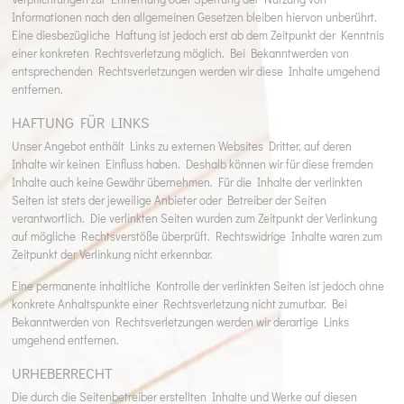
Informationen nach den allgemeinen Gesetzen bleiben hiervon unberührt.
Eine diesbezügliche Haftung ist jedoch erst ab dem Zeitpunkt der Kenntnis
einer konkreten Rechtsverletzung möglich. Bei Bekanntwerden von
entsprechenden Rechtsverletzungen werden wir diese Inhalte umgehend
entfernen.
HAFTUNG FÜR LINKS
Unser Angebot enthält Links zu externen Websites Dritter, auf deren
Inhalte wir keinen Einfluss haben. Deshalb können wir für diese fremden
Inhalte auch keine Gewähr übernehmen. Für die Inhalte der verlinkten
Seiten ist stets der jeweilige Anbieter oder Betreiber der Seiten
verantwortlich. Die verlinkten Seiten wurden zum Zeitpunkt der Verlinkung
auf mögliche Rechtsverstöße überprüft. Rechtswidrige Inhalte waren zum
Zeitpunkt der Verlinkung nicht erkennbar.
Eine permanente inhaltliche Kontrolle der verlinkten Seiten ist jedoch ohne
konkrete Anhaltspunkte einer Rechtsverletzung nicht zumutbar. Bei
Bekanntwerden von Rechtsverletzungen werden wir derartige Links
umgehend entfernen.
URHEBERRECHT
Die durch die Seitenbetreiber erstellten Inhalte und Werke auf diesen