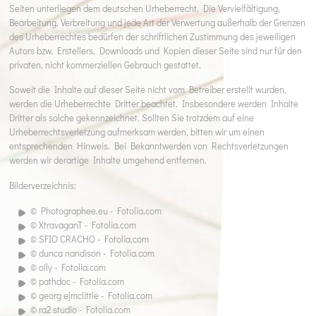
Seiten unterliegen dem deutschen Urheberrecht. Die Vervielfältigung,
Bearbeitung, Verbreitung und jede Art der Verwertung außerhalb der Grenzen
des Urheberrechtes bedürfen der schriftlichen Zustimmung des jeweiligen
Autors bzw. Erstellers. Downloads und Kopien dieser Seite sind nur für den
privaten, nicht kommerziellen Gebrauch gestattet.
Soweit die Inhalte auf dieser Seite nicht vom Betreiber erstellt wurden,
werden die Urheberrechte Dritter beachtet. Insbesondere werden Inhalte
Dritter als solche gekennzeichnet. Sollten Sie trotzdem auf eine
Urheberrechtsverletzung aufmerksam werden, bitten wir um einen
entsprechenden Hinweis. Bei Bekanntwerden von Rechtsverletzungen
werden wir derartige Inhalte umgehend entfernen.
Bilderverzeichnis:
© Photographee.eu - Fotolia.com
© XtravaganT - Fotolia.com
© SFIO CRACHO - Fotolia.com
© dunca nandison - Fotolia.com
© olly - Fotolia.com
© pathdoc - Fotolia.com
© georg ejmclittle - Fotolia.com
© ra2 studio - Fotolia.com